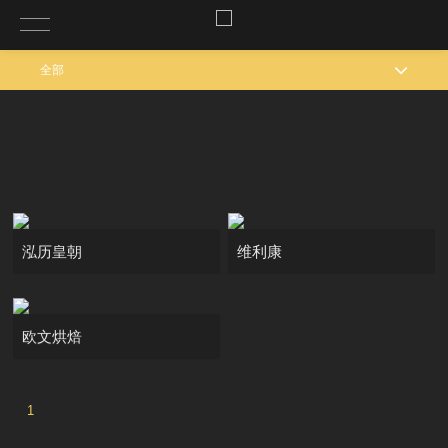
全部
泓历皇朝
维利康
欧文烘焙
1